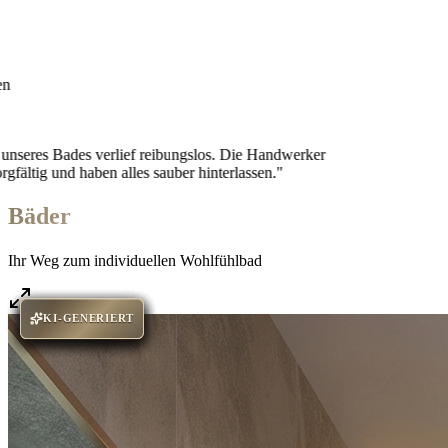
 Bades verlief reibungslos. Die Handwerker
g und haben alles sauber hinterlassen."
Bäder
Ihr Weg zum individuellen Wohlfühlbad
KI-GENERIERT
KI-GENERIERT
KI-GENERIERT
KI-GENERIERT
KI-GENERIERT
KI-GENERIERT
KI-GENERIERT