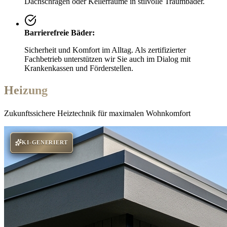
Dachschrägen oder Kellerräume in stilvolle Traumbäder.
Barrierefreie Bäder:
Sicherheit und Komfort im Alltag. Als zertifizierter
Fachbetrieb unterstützen wir Sie auch im Dialog mit
Krankenkassen und Förderstellen.
Heizung
Zukunftssichere Heiztechnik für maximalen Wohnkomfort
KI-GENERIERT
KI-GENERIERT
KI-GENERIERT